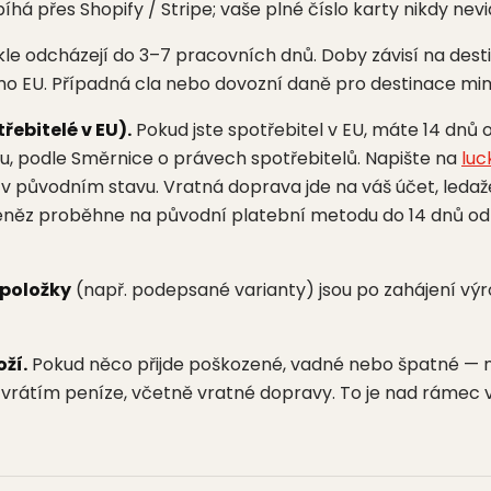
íhá přes Shopify / Stripe; vaše plné číslo karty nikdy nev
e odcházejí do 3–7 pracovních dnů. Doby závisí na destin
mo EU. Případná cla nebo dovozní daně pro destinace mimo
ebitelé v EU).
Pokud jste spotřebitel v EU, máte 14 dnů
, podle Směrnice o právech spotřebitelů. Napište na
luc
 v původním stavu. Vratná doprava jde na váš účet, ledaž
eněz proběhne na původní platební metodu do 14 dnů o
 položky
(např. podepsané varianty) jsou po zahájení vý
ží.
Pokud něco přijde poškozené, vadné nebo špatné — na
vrátím peníze, včetně vratné dopravy. To je nad rámec 