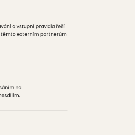
ání a vstupní pravidla řeší
k těmto externím partnerům
psáním na
nesdílím.