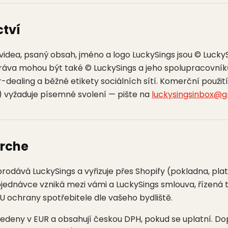
ctví
 videa, psaný obsah, jméno a logo LuckySings jsou © Lucky
áva mohou být také © LuckySings a jeho spolupracovníků
ir-dealing a běžné etikety sociálních sítí. Komerční použit
.) vyžaduje písemné svolení — pište na
luckysingsinbox@g
rche
odává LuckySings a vyřizuje přes Shopify (pokladna, plat
objednávce vzniká mezi vámi a LuckySings smlouva, řízen
U ochrany spotřebitele dle vašeho bydliště.
edeny v EUR a obsahují českou DPH, pokud se uplatní. Do