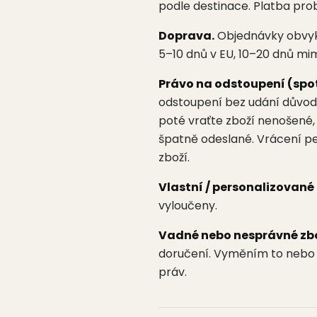
podle destinace. Platba prob
Doprava.
Objednávky obvykl
5–10 dnů v EU, 10–20 dnů mi
Právo na odstoupení (spotř
odstoupení bez udání důvodu
poté vraťte zboží nenošené,
špatně odeslané. Vrácení p
zboží.
Vlastní / personalizované
vyloučeny.
Vadné nebo nesprávné zbo
doručení. Vyměním to nebo 
práv.