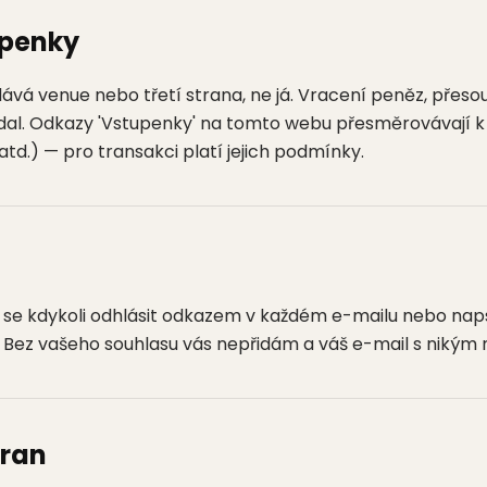
upenky
á venue nebo třetí strana, ne já. Vracení peněz, přesouv
dal. Odkazy 'Vstupenky' na tomto webu přesměrovávají 
d.) — pro transakci platí jejich podmínky.
e se kdykoli odhlásit odkazem v každém e-mailu nebo na
. Bez vašeho souhlasu vás nepřidám a váš e-mail s nikým 
tran