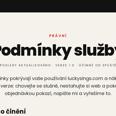
PRÁVNÍ
Podmínky služb
POSLEDY AKTUALIZOVÁNO · VERZE 1.0 · ÚČINNÉ OD SPUŠT
nky pokrývají vaše používání luckysings.com a n
 verze: chovejte se slušně, nestahujte si web a po
objednávkou pokazí, napište mi a vyřešíme to.
do činění