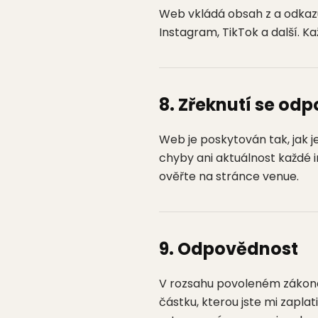
Web vkládá obsah z a odkazuj
Instagram, TikTok a další. K
8. Zřeknutí se od
Web je poskytován tak, jak j
chyby ani aktuálnost každé 
ověřte na stránce venue.
9. Odpovědnost
V rozsahu povoleném zákone
částku, kterou jste mi zapla