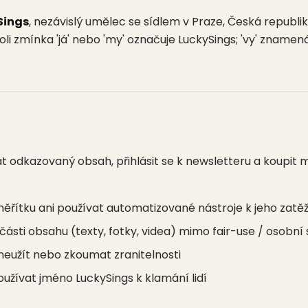
Sings
, nezávislý umělec se sídlem v Praze, Česká republik
oli zmínka 'já' nebo 'my' označuje LuckySings; 'vy' zname
 odkazovaný obsah, přihlásit se k newsletteru a koupit m
ěřítku ani používat automatizované nástroje k jeho zatě
sti obsahu (texty, fotky, videa) mimo fair-use / osobní s
neužít nebo zkoumat zranitelnosti
žívat jméno LuckySings k klamání lidí