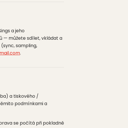
Sings a jeho
 — můžete sdílet, vkládat a
í (sync, sampling,
mail.com
.
ba) a tiskového /
á těmito podmínkami a
prava se počítá při pokladně