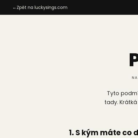
←
Zpět na luckysings.com
NA
Tyto podmí
tady. Krátká
1. S kým máte co 