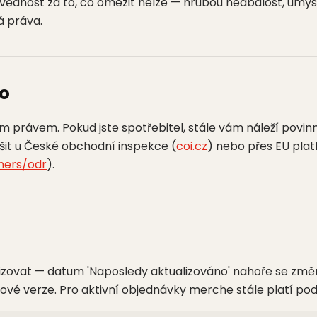
dnost za to, co omezit nelze — hrubou nedbalost, úmysln
á práva.
vo
m právem. Pokud jste spotřebitel, stále vám náleží povin
řešit u České obchodní inspekce (
coi.cz
) nebo přes EU plat
mers/odr
).
ovat — datum 'Naposledy aktualizováno' nahoře se změní
 nové verze. Pro aktivní objednávky merche stále platí p