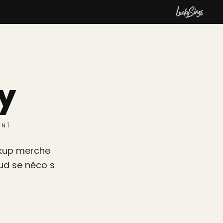
y
ĚNÍ
ákup merche
kud se něco s