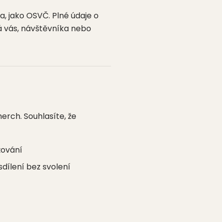
a, jako OSVČ. Plné údaje o
ná vás, návštěvníka nebo
erch. Souhlasíte, že
žování
dílení bez svolení