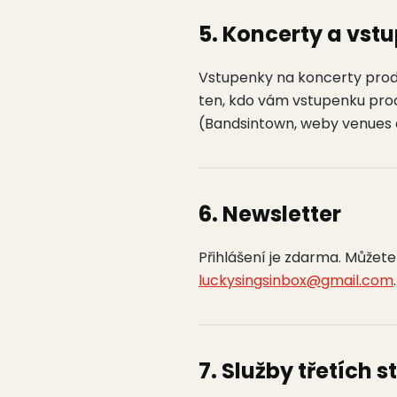
5. Koncerty a vst
Vstupenky na koncerty prodáv
ten, kdo vám vstupenku pro
(Bandsintown, weby venues at
6. Newsletter
Přihlášení je zdarma. Můžet
luckysingsinbox@gmail.com
7. Služby třetích s