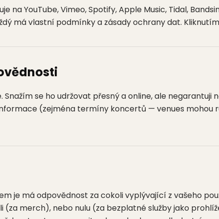
e na YouTube, Vimeo, Spotify, Apple Music, Tidal, Bandsi
aždý má vlastní podmínky a zásady ochrany dat. Kliknutím p
povědnosti
e. Snažím se ho udržovat přesný a online, ale negarantuji 
informace (zejména termíny koncertů — venues mohou rušit
m je má odpovědnost za cokoli vyplývající z vašeho po
tili (za merch), nebo nulu (za bezplatné služby jako prohl