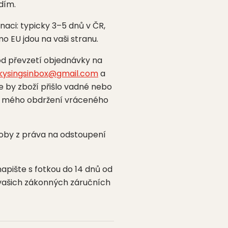
idím.
aci: typicky 3–5 dnů v ČR,
 EU jdou na vaši stranu.
 od převzetí objednávky na
kysingsinbox@gmail.com
a
e by zboží přišlo vadné nebo
d mého obdržení vráceného
roby z práva na odstoupení
pište s fotkou do 14 dnů od
vašich zákonných záručních