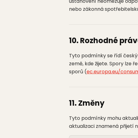
ustanovení neomezuje odpově
nebo zákonná spotřebitelsk
10. Rozhodné prá
Tyto podmínky se řídí český
země, kde žijete. Spory lze 
sporů (
ec.europa.eu/consu
11. Změny
Tyto podmínky mohu aktualiz
aktualizaci znamená přijetí