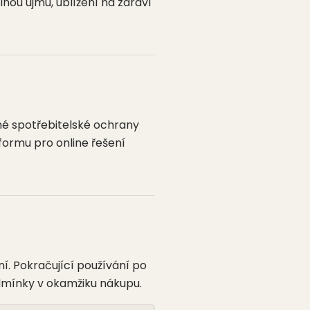
ou újmu, ublížení na zdraví
né spotřebitelské ochrany
formu pro online řešení
. Pokračující používání po
odmínky v okamžiku nákupu.