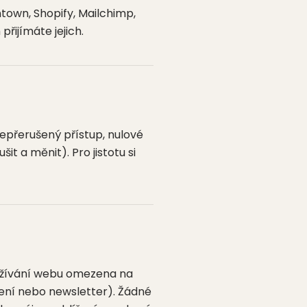
ntown, Shopify, Mailchimp,
řijímáte jejich.
nepřerušený přístup, nulové
 a měnit). Pro jistotu si
užívání webu omezena na
ížení nebo newsletter). Žádné