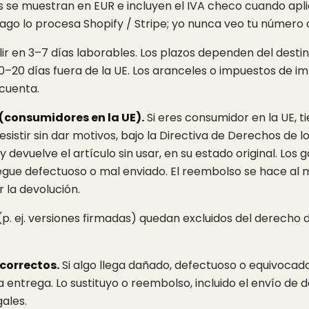
s se muestran en EUR e incluyen el IVA checo cuando aplic
ago lo procesa Shopify / Stripe; yo nunca veo tu número 
lir en 3–7 días laborables. Los plazos dependen del desti
 10–20 días fuera de la UE. Los aranceles o impuestos de 
 cuenta.
(consumidores en la UE).
Si eres consumidor en la UE, ti
sistir sin dar motivos, bajo la Directiva de Derechos de 
y devuelve el artículo sin usar, en su estado original. Los
llegue defectuoso o mal enviado. El reembolso se hace al
ir la devolución.
p. ej. versiones firmadas) quedan excluidos del derecho 
correctos.
Si algo llega dañado, defectuoso o equivoca
la entrega. Lo sustituyo o reembolso, incluido el envío de d
ales.