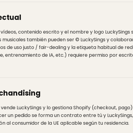
ectual
s, vídeos, contenido escrito y el nombre y logo LuckySings
s musicales también pueden ser © LuckySings y colabora
ios de uso justo / fair-dealing y la etiqueta habitual de re
, entrenamiento de IA, etc.) requiere permiso por escrit
rchandising
 vende LuckySings y lo gestiona Shopify (checkout, pago) 
hacer un pedido se forma un contrato entre tú y LuckySings
ión al consumidor de la UE aplicable según tu residencia.