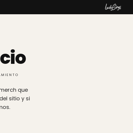
cio
ZAMIENTO
r merch que
l sitio y si
mos.