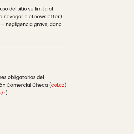
o del sitio se limita al
 navegar o el newsletter).
 — negligencia grave, daño
es obligatorias del
ción Comercial Checa (
coi.cz
)
odr
).