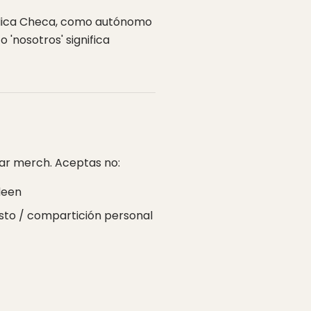
ública Checa, como autónomo
 o 'nosotros' significa
rar merch. Aceptas no:
deen
justo / compartición personal