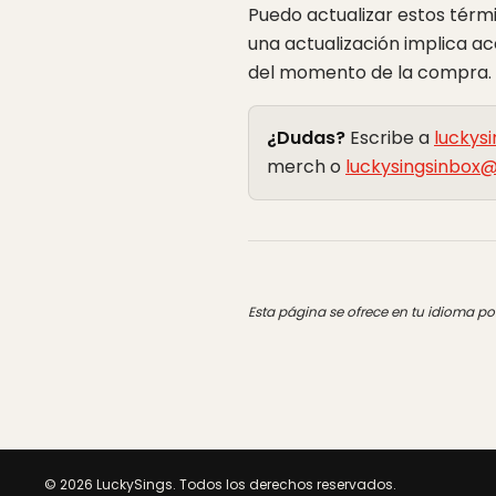
Puedo actualizar estos términ
una actualización implica ac
del momento de la compra.
¿Dudas?
Escribe a
luckys
merch o
luckysingsinbox
Esta página se ofrece en tu idioma po
©
2026
LuckySings.
Todos los derechos reservados.