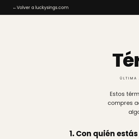
←
Volver a luckysings.com
Té
ÚLTIMA 
Estos térm
compres aqu
alg
1. Con quién está